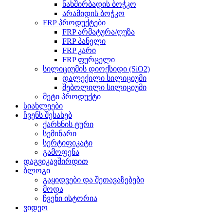
ნახშირბადის ბოჭკო
არამიდის ბოჭკო
FRP პროდუქტები
FRP არმატურა/ღუზა
FRP პანელი
FRP კარი
FRP ფურცელი
სილიციუმის დიოქსიდი (SiO2)
დალექილი სილიციუმი
შებოლილი სილიციუმი
მეტი პროდუქტი
სიახლეები
ჩვენს შესახებ
ქარხნის ტური
სემინარი
სერტიფიკატი
გამოფენა
დაგვიკავშირდით
ბლოგი
გაყიდვები და შეთავაზებები
მოდა
ჩვენი ისტორია
ვიდეო