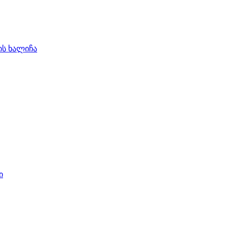
ის ხალიჩა
ი