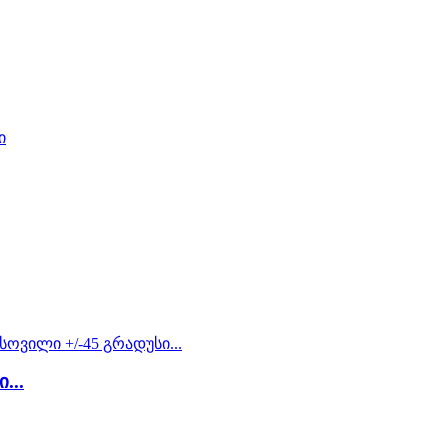
ი
...