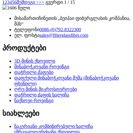
1
2
3
4
5
6
შემდეგი >
>>
გვერდი 1 / 15
მისამართი
ჩინეთის „ბეიჰაი ფიბერგლასის კომპანია,
შპს“
ტელეფონი
0086-(0)792-8322300
ელ. ფოსტა
sales@fiberglassfiber.com
პროდუქტები
3D მინის ქსოვილი
მინაბოჭკოვანი როვინგი
დაჭრილი ძაფები
დაფქული მინაბოჭკოვანი შუშა (მინაბოჭკოვანი
ფხვნილი)
ღრუ მინის მიკროსფეროები
დაჭრილი ძაფის ხალიჩა
ნაქსოვი როვინგი
სიახლეები
ნაკერიანი კომბინირებული ხალიჩა
(მრავალღერძიანი ქსოვილი)