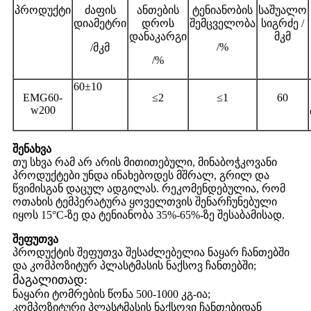
პროდუქტი
ძაფის
ანთების
ტენიანობის
საშუალო
დიამეტრი
დროს
შემცველობა
სიგრძე /
დანაკარგი
მკმ
/%
/
მკმ
/%
60±10
EMG60-
≤2
≤1
60
w200
შენახვა
თუ სხვა რამ არ არის მითითებული, მინაბოჭკოვანი
პროდუქტები უნდა ინახებოდეს მშრალ, გრილ და
წვიმისგან დაცულ ადგილას. რეკომენდებულია, რომ
ოთახის ტემპერატურა ყოველთვის შენარჩუნებული
იყოს 15°C-ზე და ტენიანობა 35%-65%-ზე შესაბამისად.
შეფუთვა
პროდუქტის შეფუთვა შესაძლებელია ნაყარ ჩანთებში
და კომპოზიტურ პლასტმასის ნაქსოვ ჩანთებში;
მაგალითად:
ნაყარი ტომრების წონა 500-1000 კგ-ია;
კომპოზიტური პლასტმასის ნაქსოვი ჩანთებიდან