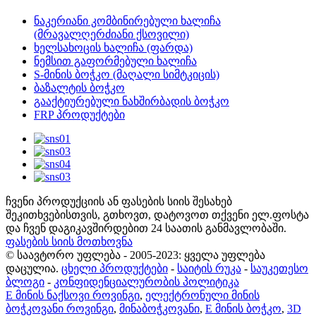
ნაკერიანი კომბინირებული ხალიჩა
(მრავალღერძიანი ქსოვილი)
ხელსახოცის ხალიჩა (ფარდა)
ნემსით გაფორმებული ხალიჩა
S-მინის ბოჭკო (მაღალი სიმტკიცის)
ბაზალტის ბოჭკო
გააქტიურებული ნახშირბადის ბოჭკო
FRP პროდუქტები
ჩვენი პროდუქციის ან ფასების სიის შესახებ
შეკითხვებისთვის, გთხოვთ, დატოვოთ თქვენი ელ.ფოსტა
და ჩვენ დაგიკავშირდებით 24 საათის განმავლობაში.
ფასების სიის მოთხოვნა
© საავტორო უფლება - 2005-2023: ყველა უფლება
დაცულია.
ცხელი პროდუქტები
-
საიტის რუკა
-
საუკეთესო
ბლოგი
-
კონფიდენციალურობის პოლიტიკა
E მინის ნაქსოვი როვინგი
,
ელექტრონული მინის
ბოჭკოვანი როვინგი
,
მინაბოჭკოვანი
,
E მინის ბოჭკო
,
3D