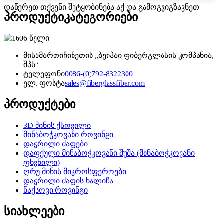
დაწერეთ თქვენი შეტყობინება აქ და გამოგვიგზავნეთ
პროდუქტი
კატეგორიები
მისამართი
ჩინეთის „ბეიჰაი ფიბერგლასის კომპანია,
შპს“
ტელეფონი
0086-(0)792-8322300
ელ. ფოსტა
sales@fiberglassfiber.com
პროდუქტები
3D მინის ქსოვილი
მინაბოჭკოვანი როვინგი
დაჭრილი ძაფები
დაფქული მინაბოჭკოვანი შუშა (მინაბოჭკოვანი
ფხვნილი)
ღრუ მინის მიკროსფეროები
დაჭრილი ძაფის ხალიჩა
ნაქსოვი როვინგი
სიახლეები