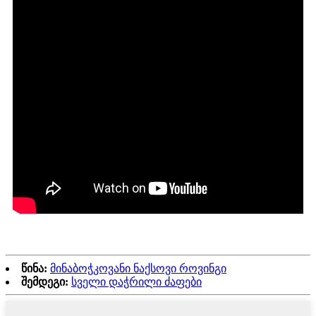
წინა:
მინაბოჭკოვანი ნაქსოვი როვინგი
შემდეგი:
სველი დაჭრილი ძაფები