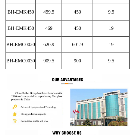
BH-EMK450
459.5
450
9.5
BH-EMK450
469
450
19
BH-EMC0020
620.9
601.9
19
BH-EMC0030
909.5
900
9.5