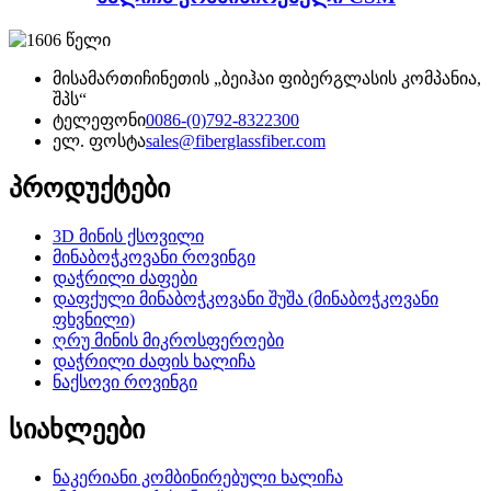
მისამართი
ჩინეთის „ბეიჰაი ფიბერგლასის კომპანია,
შპს“
ტელეფონი
0086-(0)792-8322300
ელ. ფოსტა
sales@fiberglassfiber.com
პროდუქტები
3D მინის ქსოვილი
მინაბოჭკოვანი როვინგი
დაჭრილი ძაფები
დაფქული მინაბოჭკოვანი შუშა (მინაბოჭკოვანი
ფხვნილი)
ღრუ მინის მიკროსფეროები
დაჭრილი ძაფის ხალიჩა
ნაქსოვი როვინგი
სიახლეები
ნაკერიანი კომბინირებული ხალიჩა