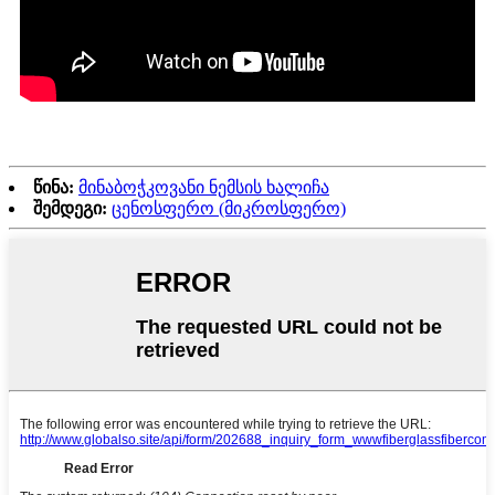
წინა:
მინაბოჭკოვანი ნემსის ხალიჩა
შემდეგი:
ცენოსფერო (მიკროსფერო)