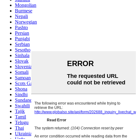
Mongolian
Burmese
Nepali
Norwegian
Pashto
Persian
Punjabi
Serbian
Sesotho
Sinhala
Slovak
Slovenian
Somali
Samoan
Scots Gaelic
Shona
Sindhi
Sundanese
Swahili
Tajik
Tamil
Telugu
Thai
Ukrainian