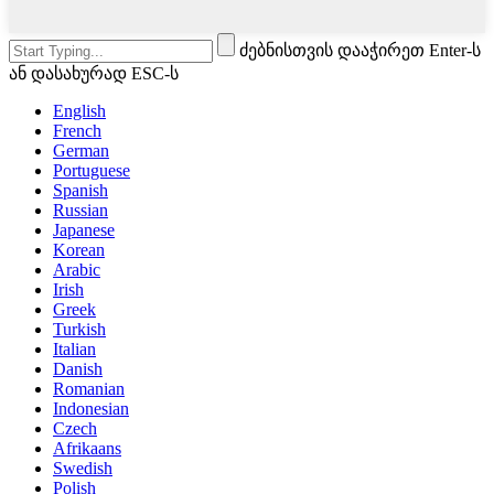
ძებნისთვის დააჭირეთ Enter-ს
ან დასახურად ESC-ს
English
French
German
Portuguese
Spanish
Russian
Japanese
Korean
Arabic
Irish
Greek
Turkish
Italian
Danish
Romanian
Indonesian
Czech
Afrikaans
Swedish
Polish