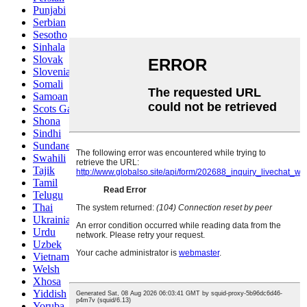
Punjabi
Serbian
Sesotho
Sinhala
Slovak
Slovenian
Somali
Samoan
Scots Gaelic
Shona
Sindhi
Sundanese
Swahili
Tajik
Tamil
Telugu
Thai
Ukrainian
Urdu
Uzbek
Vietnamese
Welsh
Xhosa
Yiddish
Yoruba